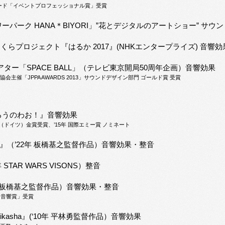
アワード「イベントプロフェッショナル賞」受賞
パーク HANA＊BIYORI」”花とデジタルのアートショー” サウ
maさくらプロジェクト『はるか 2017』(NHKエンタープライズ) 音響効
ター「SPACE BALL」（テレビ東京開局50周年企画）音響効果
会主催「JPPA AWARDS 2013」サウンドデザイン部門 ゴールド賞 受賞
ろうのわお！』音響効果
Festival（ドイツ）金賞受賞、’15年 国際エミー賞 ノミネート
 Song』（’22年 板橋基之監督作品）音響効果・整音
 STAR WARS VISONS）整音
年 板橋基之監督作品）音響効果・整音
「音響賞」受賞
hikasha』(‘10年 平林勇監督作品）音響効果