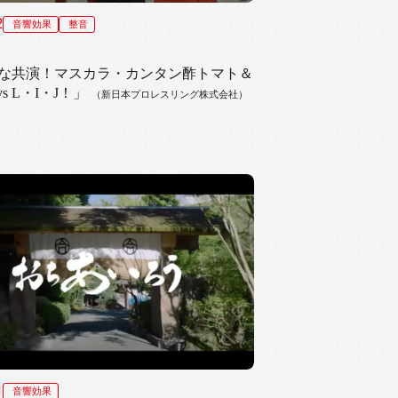
2
音響効果
整音
な共演！マスカラ・カンタン酢トマト＆
vs L・I・J！」
（新日本プロレスリング株式会社）
1
音響効果