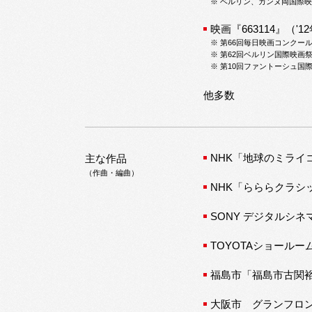
※ ベルリン、カンヌ両国際映
映画『663114』（
※ 第66回毎日映画コンクー
※ 第62回ベルリン国際映画祭 「S
※ 第10回ファントーシュ国
他多数
NHK「地球のミライ
主な作品
（作曲・編曲）
NHK「らららクラシ
SONY デジタルシネ
TOYOTAショール
福島市「福島市古関裕
大阪市 グランフロ