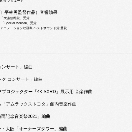
画祭 ノミネート
'12年 平林勇監督作品）音響効果
ル「大藤信郎賞」受賞
pecial Mention」受賞
際アニメーション映画祭 ベストサウンド賞 受賞
コンサート」編曲
ック コンサート」編曲
マプロジェクター「4K SXRD」展示用 音楽作曲
ーム「アムラックストヨタ」館内音楽作曲
而記念音楽祭2021」編曲
ント大阪「オーナーズタワー」編曲