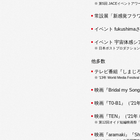
※ 第5回 JACEイベント
常設展「新感覚フラワー
イベント fukushi
イベント 宇宙体感シア
※ 日本ポストプロダクション協
他多数
テレビ番組『しまじ
※ ‘13年 World Media 
映画『Bridal my
映画『T0-B1』（’21年
映画『TEN』（’21
※ 第12回オイド短編映画祭
映画『aramaki』『S