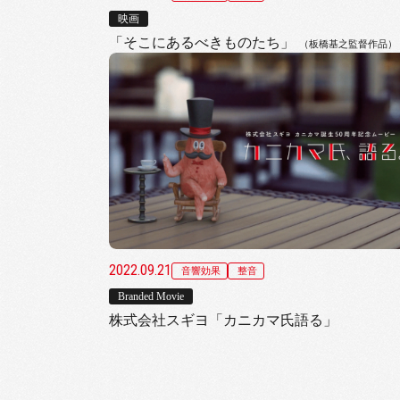
映画
「そこにあるべきものたち」
（板橋基之監督作品）
2022.09.21
音響効果
整音
Branded Movie
株式会社スギヨ「カニカマ氏語る」