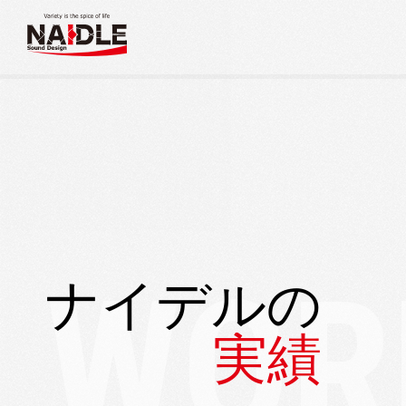
W
O
R
ナ
イ
デ
ル
の
実
績