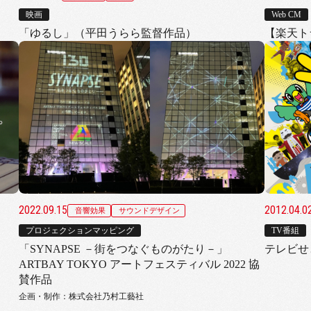
映画
Web CM
「ゆるし」（平田うらら監督作品）
【楽天ト
2022.09.15
2012.04.
音響効果
サウンドデザイン
プロジェクションマッピング
TV番組
「SYNAPSE －街をつなぐものがたり－」
テレビせ
ARTBAY TOKYO アートフェスティバル 2022 協
賛作品
企画・制作：株式会社乃村工藝社